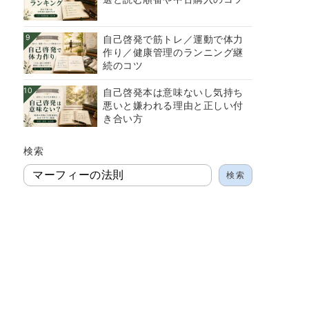
9
自己啓発で筋トレ／運動で体力
作り／健康管理のランニング継
続のコツ
10
自己啓発本は意味ないし気持ち
悪いと嫌われる理由と正しい付
き合い方
検索
検索