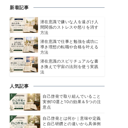
新着記事
潜在意識で嫌いな人を遠ざけ人
間関係のストレスや怒りを消す
方法
潜在意識で仕事と勉強を成功に
導き理想の転職や合格を叶える
方法
潜在意識のスピリチュアルな書
き換えで宇宙の法則を使う実践
法
人気記事
1
自己啓発で取り組んでいること
実例10選と10の効果＆5つの注
意点
2
自己啓発とは何か｜意味や定義
と自己研鑽との違いから具体例