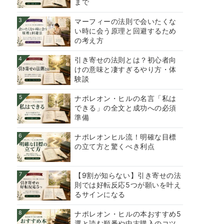
まで
3
マーフィーの法則で会いたくな
い時に会う原理と回避するため
の考え方
4
引き寄せの法則とは？初心者向
けの意味と凄すぎるやり方・体
験談
5
ナポレオン・ヒルの名言「私は
できる」の全文と成功への必須
準備
6
ナポレオンヒル流！明確な目標
の立て方と驚くべき利点
7
【9割が知らない】引き寄せの法
則では好転反応5つが願いを叶え
るサインになる
8
ナポレオン・ヒルの本おすすめ5
選と読む順番や中古購入のコツ