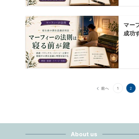
マー
成功
投
前へ
1
2
稿
の
ペ
ー
About us