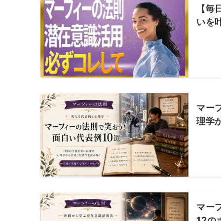
【毎
いを
マー
理学
マー
12の