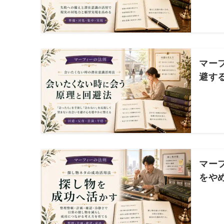
マー
避す
マー
をや