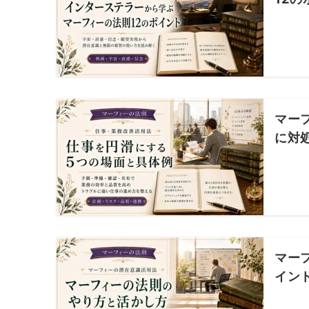
マー
に対
マー
イン