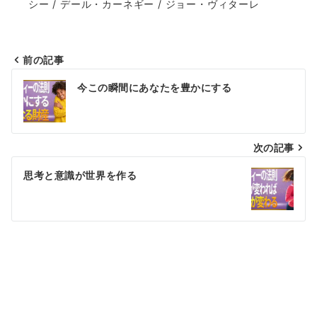
シー / デール・カーネギー / ジョー・ヴィターレ
前の記事
投
今この瞬間にあなたを豊かにする
稿
ナ
次の記事
ビ
ゲ
思考と意識が世界を作る
ー
シ
ョ
ン