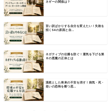
ネギーの関係は？
言い訳ばかりする自分を変えたい！失敗を
招く54の原因と自...
ネガティブの伝播を防ぐ！運気を下げる第
８の悪魔の正体とは
漠然とした将来の不安を消す！病気・死・
老いの恐怖を断つ思...