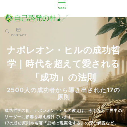
Menu
CONTACT
ナポレオン・ヒルの成功哲
学｜時代を超えて愛される
「成功」の法則
2500人の成功者から導き出された17の
原則
成功哲学の祖、ナポレオン・ヒルの教えは、今もなお世界中の
リーダーに影響を与え続けています。
17の成功原則や名著『思考は現実化する』の深い解説など、