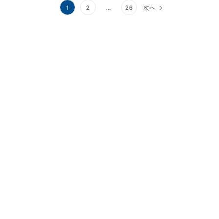
投
1
2
…
26
次へ
稿
の
ペ
ー
ジ
送
り