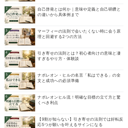
2
自己啓発とは何か｜意味や定義と自己研鑽と
の違いから具体例まで
3
マーフィーの法則で会いたくない時に会う原
理と回避する2つの方法
4
引き寄せの法則とは？初心者向けの意味と凄
すぎるやり方・体験談
5
ナポレオン・ヒルの名言「私はできる」の全
文と成功への必須準備
6
ナポレオンヒル流！明確な目標の立て方と驚
くべき利点
7
【9割が知らない】引き寄せの法則では好転反
応5つが願いを叶えるサインになる