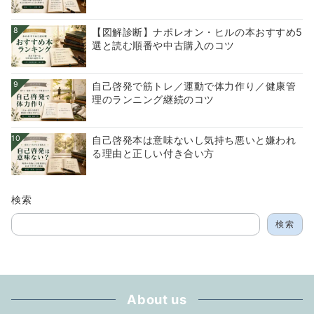
8
【図解診断】ナポレオン・ヒルの本おすすめ5
選と読む順番や中古購入のコツ
9
自己啓発で筋トレ／運動で体力作り／健康管
理のランニング継続のコツ
10
自己啓発本は意味ないし気持ち悪いと嫌われ
る理由と正しい付き合い方
検索
検索
About us