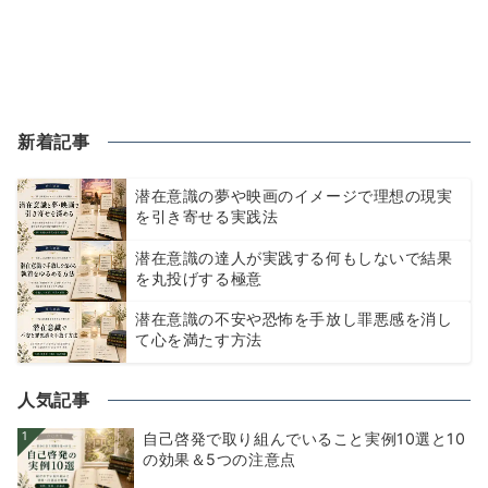
新着記事
潜在意識の夢や映画のイメージで理想の現実
を引き寄せる実践法
潜在意識の達人が実践する何もしないで結果
を丸投げする極意
潜在意識の不安や恐怖を手放し罪悪感を消し
て心を満たす方法
人気記事
1
自己啓発で取り組んでいること実例10選と10
の効果＆5つの注意点