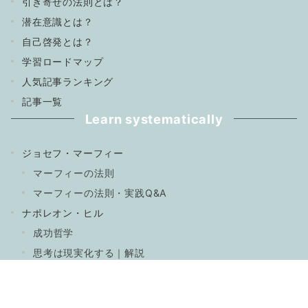
引き寄せの法則とは？
潜在意識とは？
自己啓発とは？
学習ロードマップ
人気記事ランキング
記事一覧
Learn systematically
ジョセフ・マーフィー
マーフィーの法則
マーフィーの法則・実践Q&A
ナポレオン・ヒル
成功哲学
思考は現実化する｜解説
入門・基礎知識
引き寄せの法則