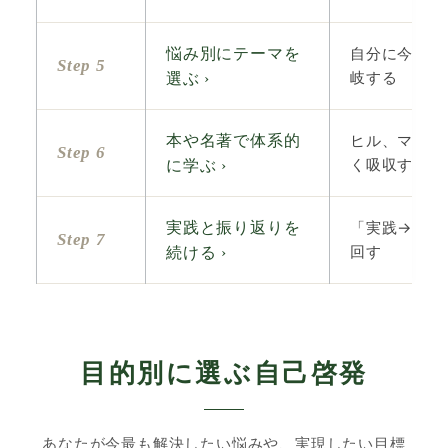
自分に今一番
悩み別にテーマを
Step 5
岐する
選ぶ ›
ヒル、マーフ
本や名著で体系的
Step 6
く吸収する
に学ぶ ›
「実践→記録
実践と振り返りを
Step 7
回す
続ける ›
目的別に選ぶ自己啓発
あなたが今最も解決したい悩みや、実現したい目標