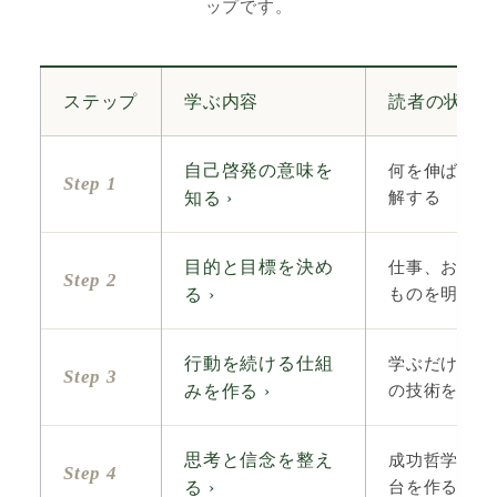
ップです。
ステップ
学ぶ内容
読者の状態
何を伸ばす学
自己啓発の意味を
Step 1
解する
知る ›
仕事、お金、
目的と目標を決め
Step 2
ものを明確に
る ›
学ぶだけで終
行動を続ける仕組
Step 3
の技術を知る
みを作る ›
成功哲学や潜
思考と信念を整え
Step 4
台を作る
る ›