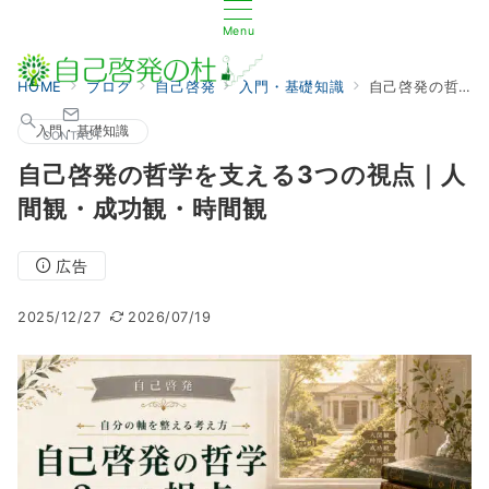
Menu
HOME
ブログ
自己啓発
入門・基礎知識
自己啓発の哲学を支える3つの視点｜人間観・成功観・時間観
入門・基礎知識
CONTACT
自己啓発の哲学を支える3つの視点｜人
間観・成功観・時間観
広告
2025/12/27
2026/07/19