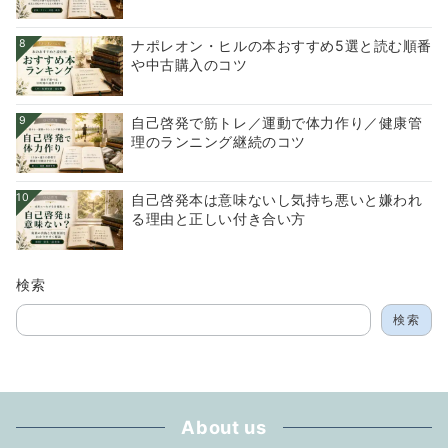
8
ナポレオン・ヒルの本おすすめ5選と読む順番
や中古購入のコツ
9
自己啓発で筋トレ／運動で体力作り／健康管
理のランニング継続のコツ
10
自己啓発本は意味ないし気持ち悪いと嫌われ
る理由と正しい付き合い方
検索
検索
About us