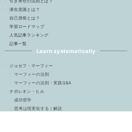
引き寄せの法則とは？
潜在意識とは？
自己啓発とは？
学習ロードマップ
人気記事ランキング
記事一覧
Learn systematically
ジョセフ・マーフィー
マーフィーの法則
マーフィーの法則・実践Q&A
ナポレオン・ヒル
成功哲学
思考は現実化する｜解説
入門・基礎知識
引き寄せの法則