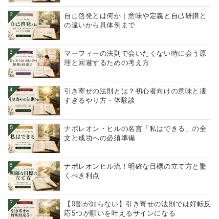
2
自己啓発とは何か｜意味や定義と自己研鑽と
の違いから具体例まで
3
マーフィーの法則で会いたくない時に会う原
理と回避するための考え方
4
引き寄せの法則とは？初心者向けの意味と凄
すぎるやり方・体験談
5
ナポレオン・ヒルの名言「私はできる」の全
文と成功への必須準備
6
ナポレオンヒル流！明確な目標の立て方と驚
くべき利点
7
【9割が知らない】引き寄せの法則では好転反
応5つが願いを叶えるサインになる