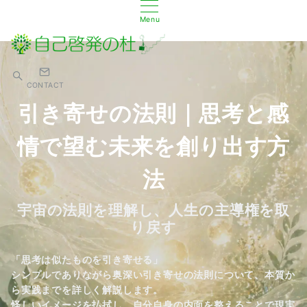
Menu
CONTACT
引き寄せの法則｜思考と感
情で望む未来を創り出す方
法
宇宙の法則を理解し、人生の主導権を取
り戻す
「思考は似たものを引き寄せる」
シンプルでありながら奥深い引き寄せの法則について、本質か
ら実践までを詳しく解説します。
怪しいイメージを払拭し、自分自身の内面を整えることで現実