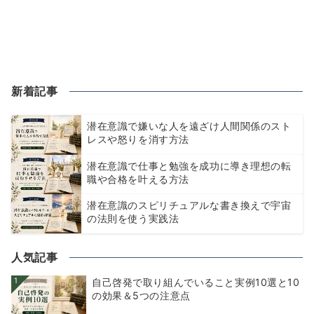
新着記事
潜在意識で嫌いな人を遠ざけ人間関係のスト
レスや怒りを消す方法
潜在意識で仕事と勉強を成功に導き理想の転
職や合格を叶える方法
潜在意識のスピリチュアルな書き換えで宇宙
の法則を使う実践法
人気記事
1
自己啓発で取り組んでいること実例10選と10
の効果＆5つの注意点