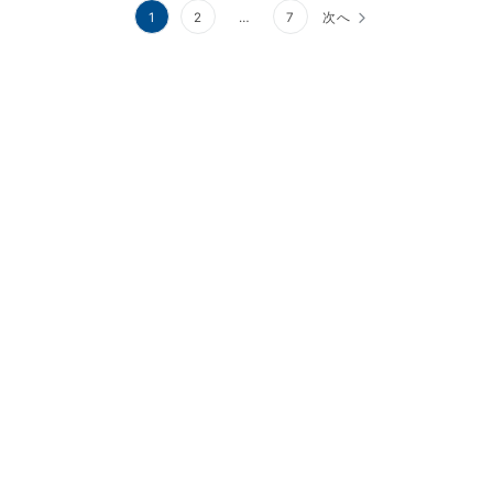
投
1
2
…
7
次へ
稿
の
ペ
ー
ジ
送
り