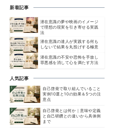
新着記事
潜在意識の夢や映画のイメージ
で理想の現実を引き寄せる実践
法
潜在意識の達人が実践する何も
しないで結果を丸投げする極意
潜在意識の不安や恐怖を手放し
罪悪感を消して心を満たす方法
人気記事
1
自己啓発で取り組んでいること
実例10選と10の効果＆5つの注
意点
2
自己啓発とは何か｜意味や定義
と自己研鑽との違いから具体例
まで