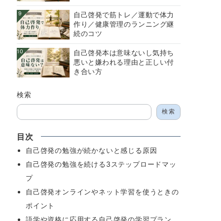
9
自己啓発で筋トレ／運動で体力
作り／健康管理のランニング継
続のコツ
10
自己啓発本は意味ないし気持ち
悪いと嫌われる理由と正しい付
き合い方
検索
検索
目次
自己啓発の勉強が続かないと感じる原因
自己啓発の勉強を続ける3ステップロードマッ
プ
自己啓発オンラインやネット学習を使うときの
ポイント
語学や資格に応用する自己啓発の学習プラン