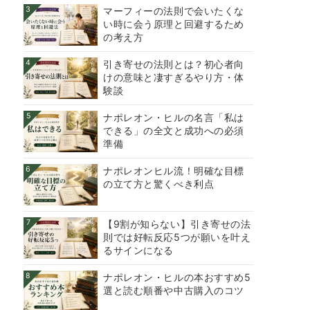
3
マーフィーの法則で会いたくな
い時に会う原理と回避するため
の考え方
4
引き寄せの法則とは？初心者向
けの意味と凄すぎるやり方・体
験談
5
ナポレオン・ヒルの名言「私は
できる」の全文と成功への必須
準備
6
ナポレオンヒル流！明確な目標
の立て方と驚くべき利点
7
【9割が知らない】引き寄せの法
則では好転反応5つが願いを叶え
るサインになる
8
ナポレオン・ヒルの本おすすめ5
選と読む順番や中古購入のコツ