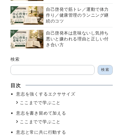
9
自己啓発で筋トレ／運動で体力
作り／健康管理のランニング継
続のコツ
10
自己啓発本は意味ないし気持ち
悪いと嫌われる理由と正しい付
き合い方
検索
検索
目次
意志を強くするエクササイズ
ここまでで学ぶこと
意志を書き留めて加える
ここまでで学ぶこと
意志と常に共に行動する