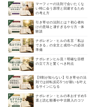
3
マーフィーの法則で会いたくな
い時に会う原理と回避するため
の考え方
4
引き寄せの法則とは？初心者向
けの意味と凄すぎるやり方・体
験談
5
ナポレオン・ヒルの名言「私は
できる」の全文と成功への必須
準備
6
ナポレオンヒル流！明確な目標
の立て方と驚くべき利点
7
【9割が知らない】引き寄せの法
則では好転反応5つが願いを叶え
るサインになる
8
ナポレオン・ヒルの本おすすめ5
選と読む順番や中古購入のコツ