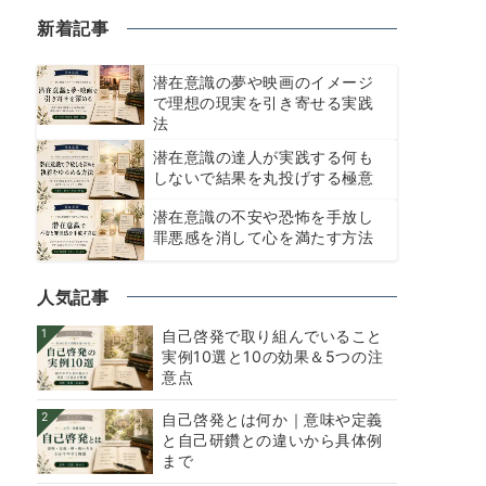
新着記事
潜在意識の夢や映画のイメージ
で理想の現実を引き寄せる実践
法
潜在意識の達人が実践する何も
しないで結果を丸投げする極意
潜在意識の不安や恐怖を手放し
罪悪感を消して心を満たす方法
人気記事
1
自己啓発で取り組んでいること
実例10選と10の効果＆5つの注
意点
2
自己啓発とは何か｜意味や定義
と自己研鑽との違いから具体例
まで